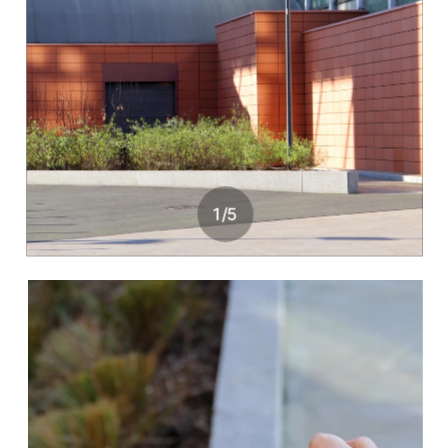
1
/
5