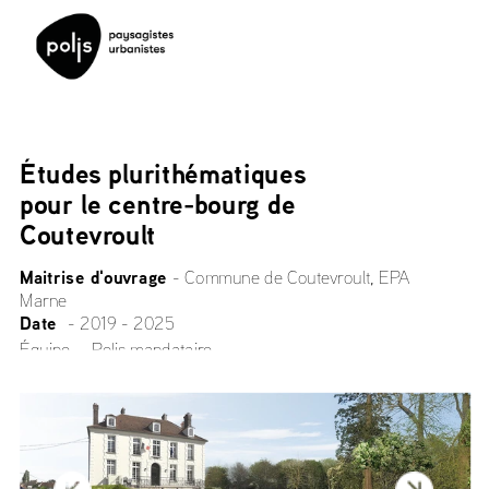
Études plurithématiques 
pour le centre-bourg de 
Coutevroult
Maitrise d'ouvrage 
- 
Commune de Coutevroult
, EPA 
Marne
Date 
 - 2019 - 2025
Équipe  - Polis mandataire