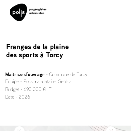
Franges de la plaine 
des sports à Torcy
Maitrise d’ouvrag
e - Commune de Torcy
Équipe - Polis mandataire, Sephia
Budget - 690 000 €HT
Date - 2026